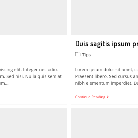
Duis sagitis ipsum p
Tips
scing elit. Integer nec odio.
Lorem ipsum dolor sit amet, co
m. Sed nisi. Nulla quis sem at
Praesent libero. Sed cursus an
sum.…
nibh elementum imperdiet. Du
Continue Reading